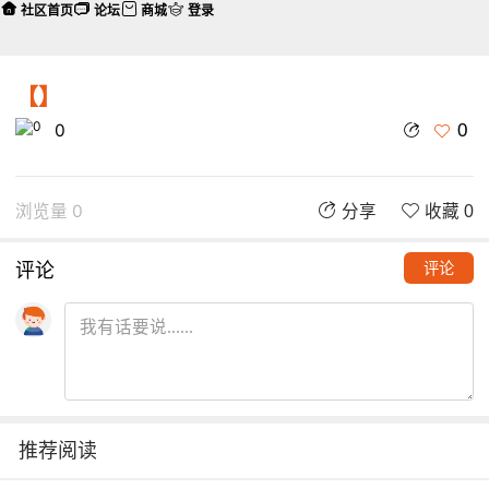
社区首页
论坛
商城
登录
【】
0
0
浏览量 0
分享
收藏 0
评论
评论
推荐阅读