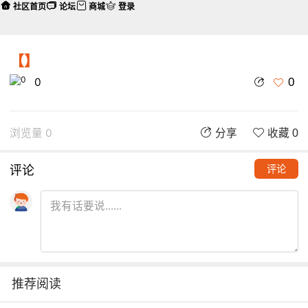
社区首页
论坛
商城
登录
【】
0
0
浏览量 0
分享
收藏 0
评论
评论
推荐阅读