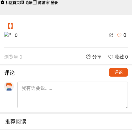
社区首页
论坛
商城
登录
【】
0
0
浏览量 0
分享
收藏 0
评论
评论
推荐阅读