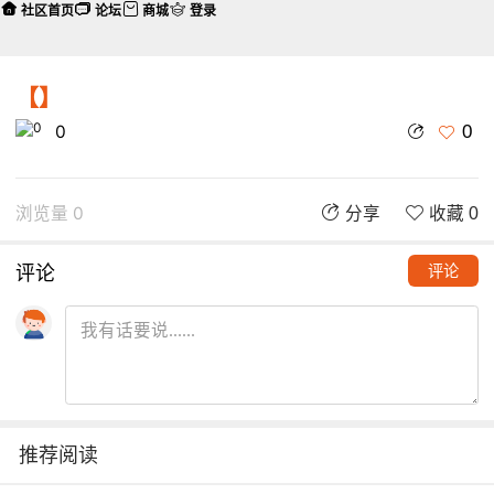
社区首页
论坛
商城
登录
【】
0
0
浏览量 0
分享
收藏 0
评论
评论
推荐阅读