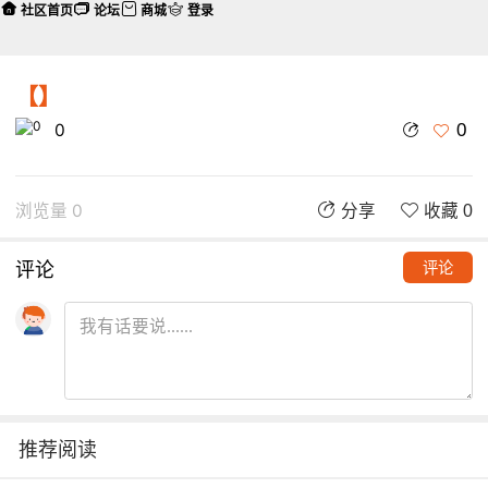
社区首页
论坛
商城
登录
【】
0
0
浏览量 0
分享
收藏 0
评论
评论
推荐阅读