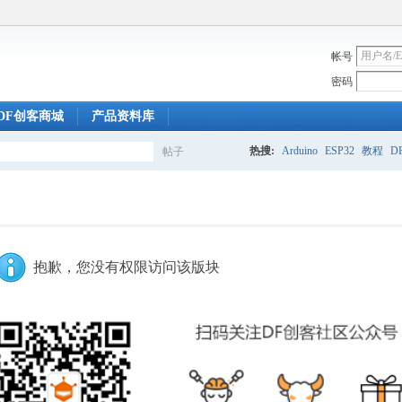
帐号
密码
DF创客商城
产品资料库
热搜:
Arduino
ESP32
教程
DF
帖子
搜
索
抱歉，您没有权限访问该版块