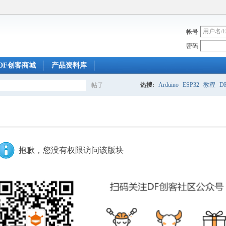
帐号
密码
DF创客商城
产品资料库
热搜:
Arduino
ESP32
教程
DF
帖子
搜
索
抱歉，您没有权限访问该版块