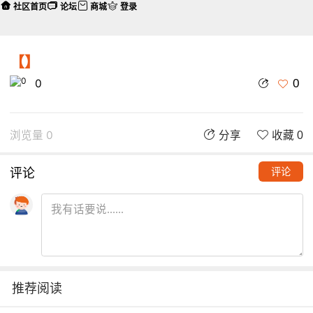
社区首页
论坛
商城
登录
【】
0
0
浏览量 0
分享
收藏 0
评论
评论
推荐阅读