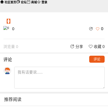
社区首页
论坛
商城
登录
【】
0
0
浏览量 0
分享
收藏 0
评论
评论
推荐阅读