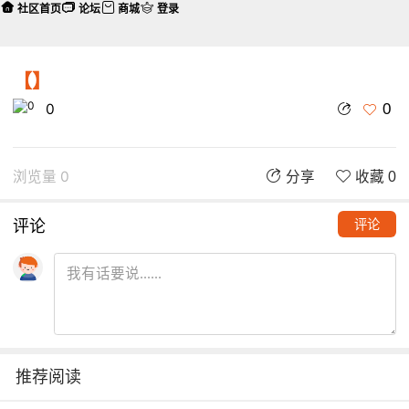
社区首页
论坛
商城
登录
【】
0
0
浏览量 0
分享
收藏 0
评论
评论
推荐阅读