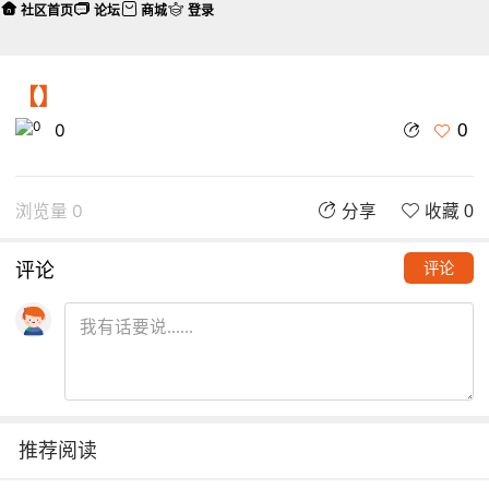
社区首页
论坛
商城
登录
【】
0
0
浏览量 0
分享
收藏 0
评论
评论
推荐阅读