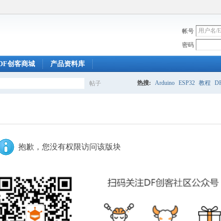
帐号
密码
DF创客商城
产品资料库
热搜:
Arduino
ESP32
教程
DF
帖子
搜
索
抱歉，您没有权限访问该版块