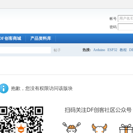
帐号
密码
DF创客商城
产品资料库
热搜:
Arduino
ESP32
教程
DF
帖子
搜
索
抱歉，您没有权限访问该版块