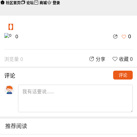
社区首页
论坛
商城
登录
【】
0
0
浏览量 0
分享
收藏 0
评论
评论
推荐阅读