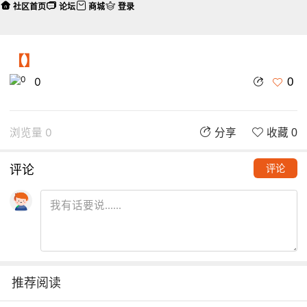
社区首页
论坛
商城
登录
【】
0
0
浏览量 0
分享
收藏 0
评论
评论
推荐阅读