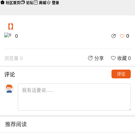
社区首页
论坛
商城
登录
【】
0
0
浏览量 0
分享
收藏 0
评论
评论
推荐阅读