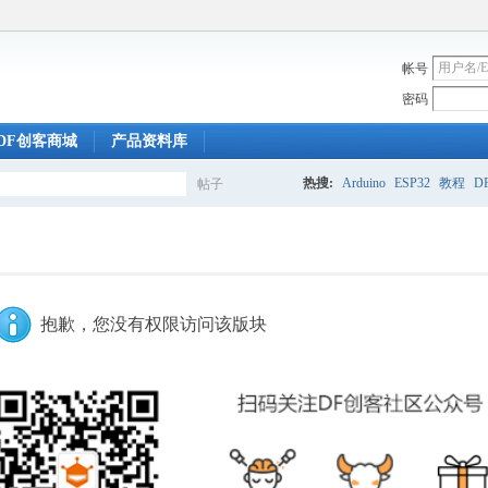
帐号
密码
DF创客商城
产品资料库
热搜:
Arduino
ESP32
教程
DF
帖子
搜
索
抱歉，您没有权限访问该版块