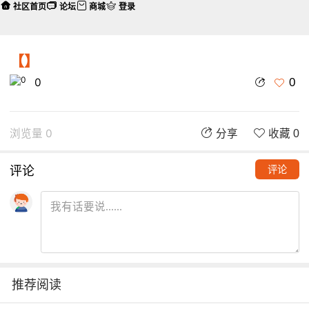
社区首页
论坛
商城
登录
【】
0
0
浏览量 0
分享
收藏 0
评论
评论
推荐阅读