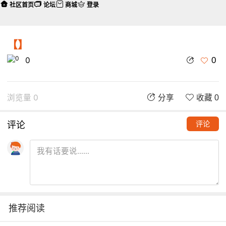
社区首页
论坛
商城
登录
【】
0
0
浏览量 0
分享
收藏 0
评论
评论
推荐阅读