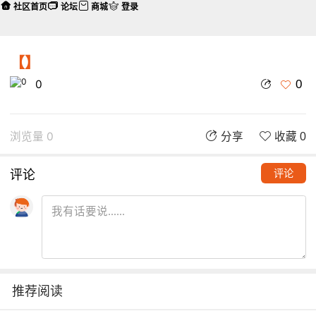
社区首页
论坛
商城
登录
【】
0
0
浏览量 0
分享
收藏 0
评论
评论
推荐阅读