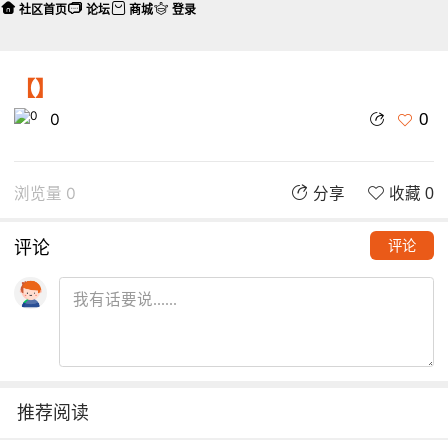
社区首页
论坛
商城
登录
【】
0
0
浏览量 0
分享
收藏 0
评论
评论
推荐阅读