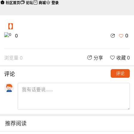
社区首页
论坛
商城
登录
【】
0
0
浏览量 0
分享
收藏 0
评论
评论
推荐阅读