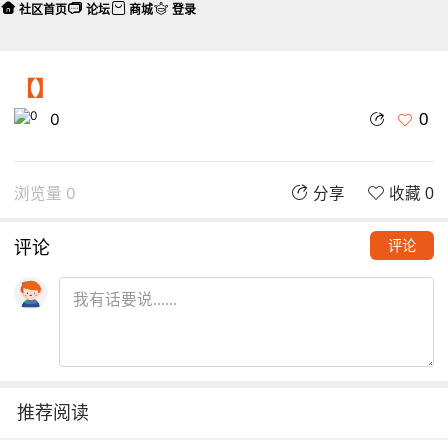
社区首页
论坛
商城
登录
【】
0
0
浏览量 0
分享
收藏 0
评论
评论
推荐阅读