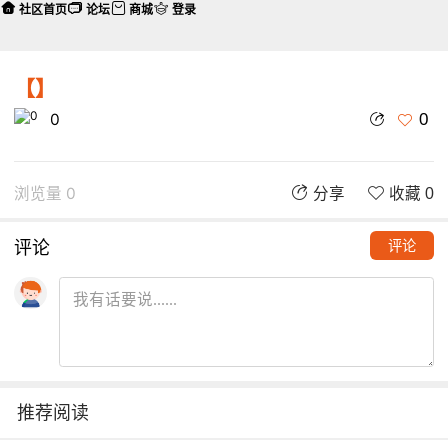
社区首页
论坛
商城
登录
【】
0
0
浏览量 0
分享
收藏 0
评论
评论
推荐阅读