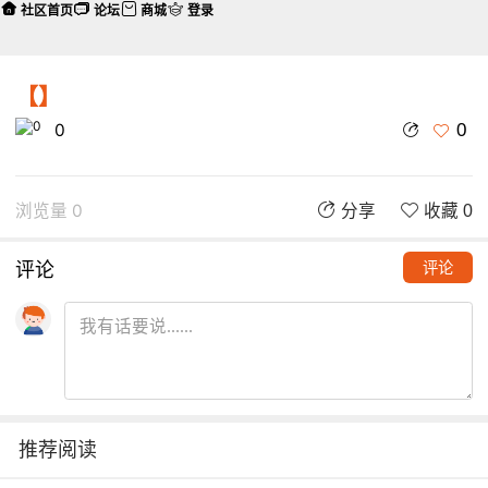
社区首页
论坛
商城
登录
【】
0
0
浏览量 0
分享
收藏 0
评论
评论
推荐阅读