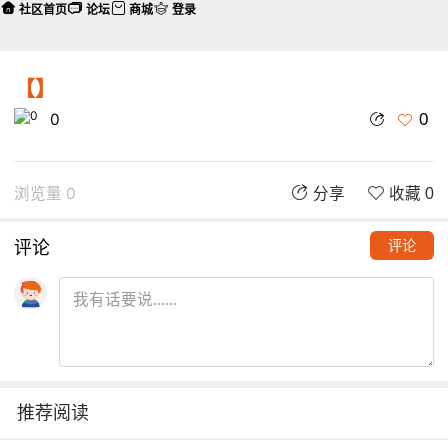
社区首页
论坛
商城
登录
【】
0
0
浏览量 0
分享
收藏 0
评论
评论
推荐阅读