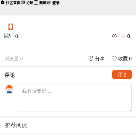
社区首页
论坛
商城
登录
【】
0
0
浏览量 0
分享
收藏 0
评论
评论
推荐阅读