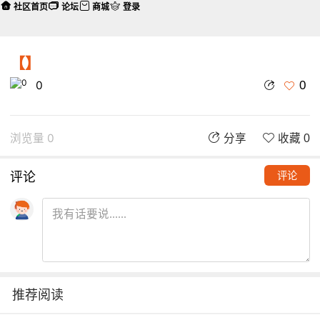
社区首页
论坛
商城
登录
【】
0
0
浏览量 0
分享
收藏 0
评论
评论
推荐阅读