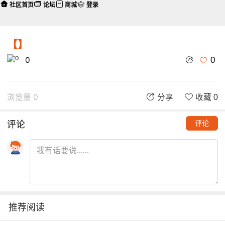
社区首页
论坛
商城
登录
【】
0
0
浏览量 0
分享
收藏 0
评论
评论
推荐阅读