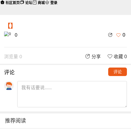
社区首页
论坛
商城
登录
【】
0
0
浏览量 0
分享
收藏 0
评论
评论
推荐阅读