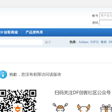
帐号
密码
DF创客商城
产品资料库
热搜:
Arduino
ESP32
教程
DF
帖子
搜
索
抱歉，您没有权限访问该版块