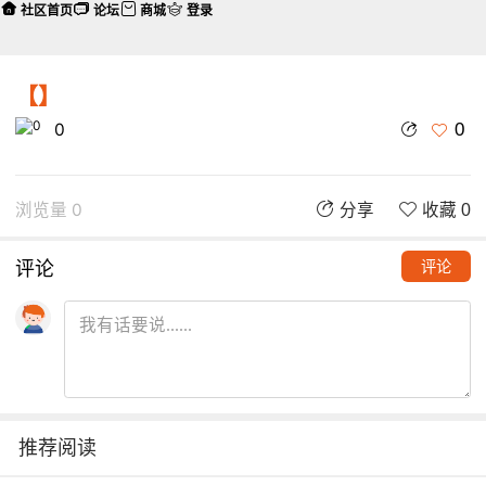
社区首页
论坛
商城
登录
【】
0
0
浏览量 0
分享
收藏 0
评论
评论
推荐阅读