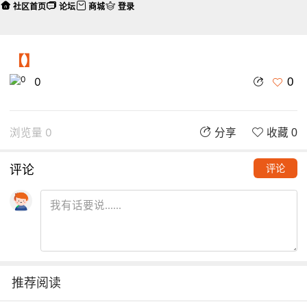
社区首页
论坛
商城
登录
【】
0
0
浏览量 0
分享
收藏 0
评论
评论
推荐阅读