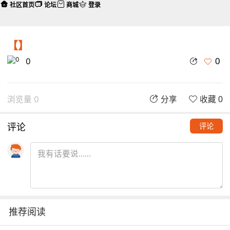
社区首页
论坛
商城
登录
【】
0
0
浏览量 0
分享
收藏 0
评论
评论
推荐阅读