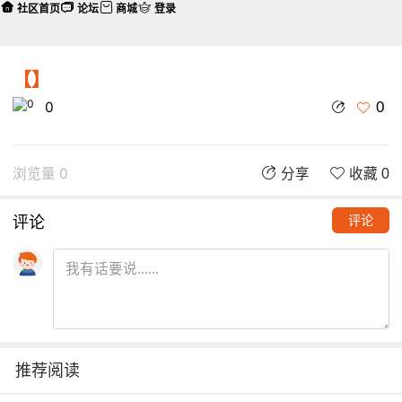
社区首页
论坛
商城
登录
【】
0
0
浏览量 0
分享
收藏 0
评论
评论
推荐阅读