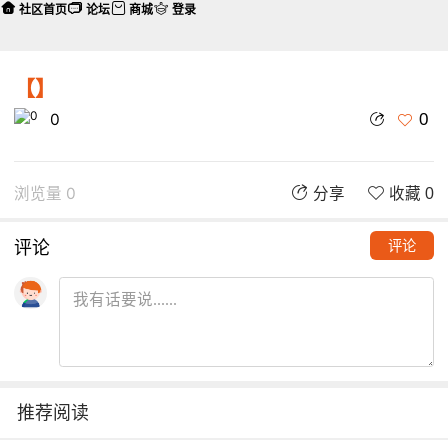
社区首页
论坛
商城
登录
【】
0
0
浏览量 0
分享
收藏 0
评论
评论
推荐阅读