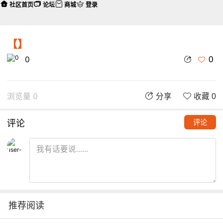
社区首页
论坛
商城
登录
【】
0
0
浏览量 0
分享
收藏 0
评论
评论
推荐阅读