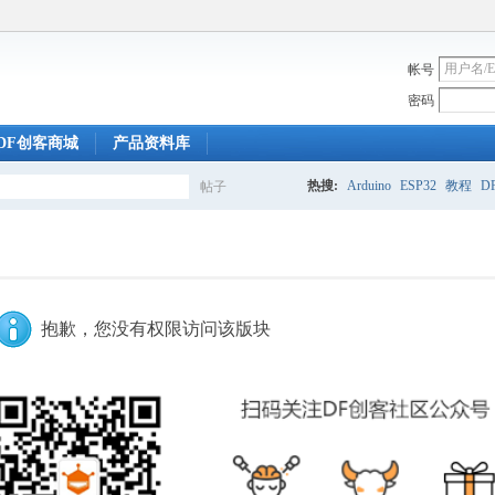
帐号
密码
DF创客商城
产品资料库
热搜:
Arduino
ESP32
教程
DF
帖子
搜
索
抱歉，您没有权限访问该版块