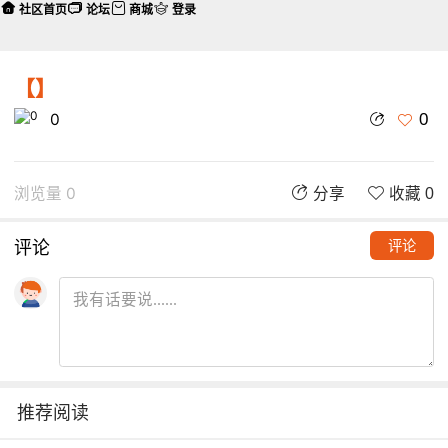
社区首页
论坛
商城
登录
【】
0
0
浏览量 0
分享
收藏 0
评论
评论
推荐阅读