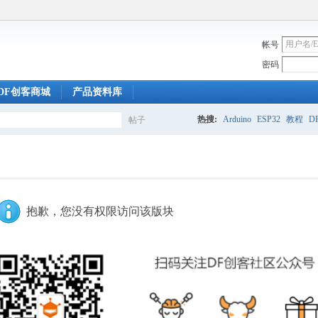
帐号
密码
DF创客商城
产品资料库
热搜:
Arduino
ESP32
教程
DF
帖子
搜
索
抱歉，您没有权限访问该版块