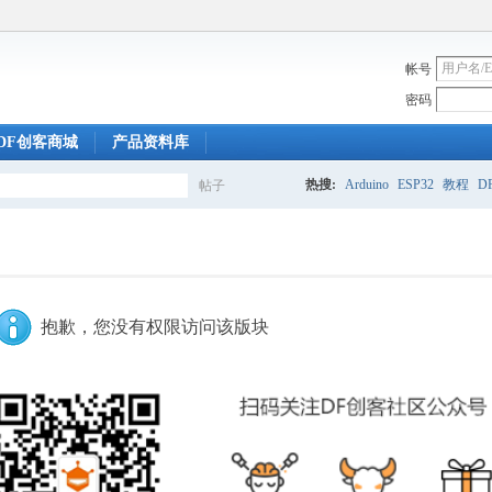
帐号
密码
DF创客商城
产品资料库
热搜:
Arduino
ESP32
教程
DF
帖子
搜
索
抱歉，您没有权限访问该版块