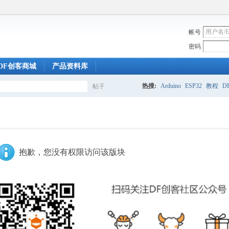
帐号
密码
DF创客商城
产品资料库
热搜:
Arduino
ESP32
教程
DF
帖子
搜
索
抱歉，您没有权限访问该版块