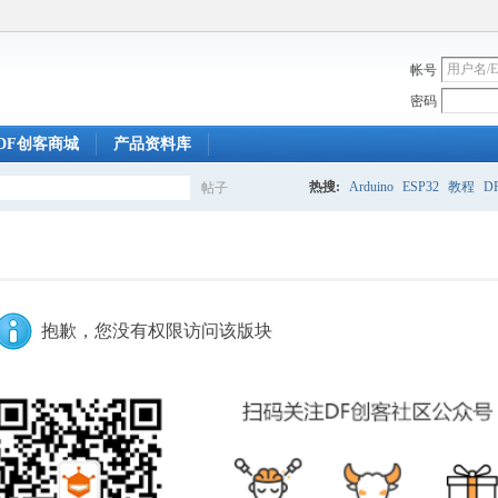
帐号
密码
DF创客商城
产品资料库
热搜:
Arduino
ESP32
教程
DF
帖子
搜
索
抱歉，您没有权限访问该版块