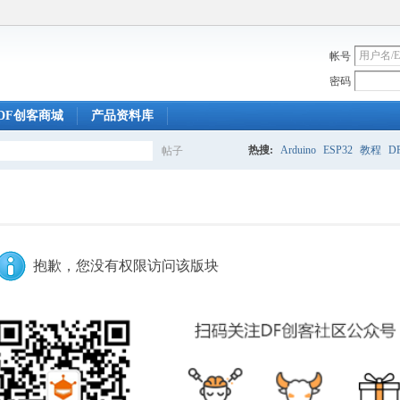
帐号
密码
DF创客商城
产品资料库
热搜:
Arduino
ESP32
教程
DF
帖子
搜
索
抱歉，您没有权限访问该版块