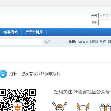
帐号
密码
DF创客商城
产品资料库
热搜:
Arduino
ESP32
教程
DF
帖子
搜
索
抱歉，您没有权限访问该版块