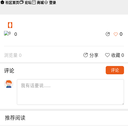
社区首页
论坛
商城
登录
【】
0
0
浏览量 0
分享
收藏 0
评论
评论
推荐阅读