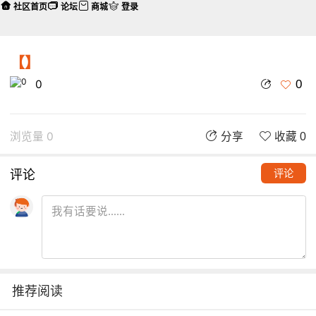
社区首页
论坛
商城
登录
【】
0
0
浏览量 0
分享
收藏 0
评论
评论
推荐阅读