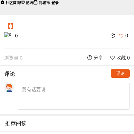
社区首页
论坛
商城
登录
【】
0
0
浏览量 0
分享
收藏 0
评论
评论
推荐阅读