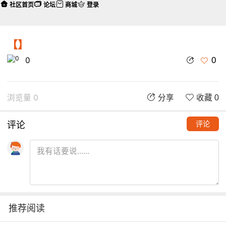
社区首页
论坛
商城
登录
【】
0
0
浏览量 0
分享
收藏 0
评论
评论
推荐阅读