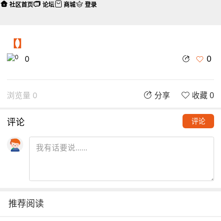
社区首页
论坛
商城
登录
【】
0
0
浏览量 0
分享
收藏 0
评论
评论
推荐阅读